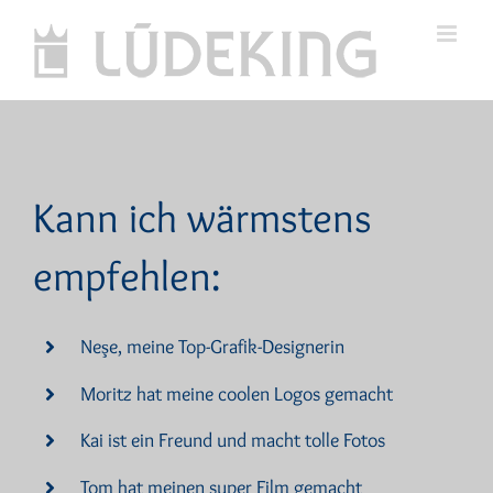
Skip
to
content
Kann ich wärmstens
empfehlen:
Neşe, meine Top-Grafik-Designerin
Moritz hat meine coolen Logos gemacht
Kai ist ein Freund und macht tolle Fotos
Tom hat meinen super Film gemacht